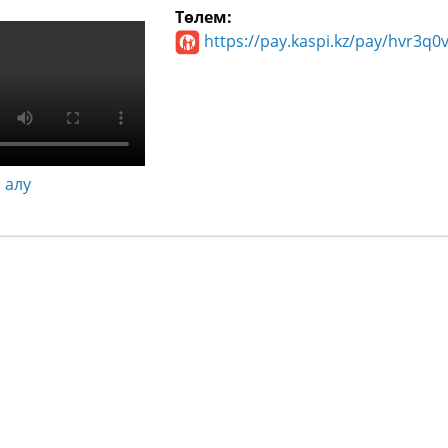
Төлем:
https://pay.kaspi.kz/pay/hvr3q0
 алу