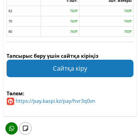
1-3шт.
3шт. жоғары
62
760₸
700₸
70
760₸
700₸
80
760₸
700₸
Тапсырыс беру үшін сайтқа кіріңіз
Сайтқа кіру
Төлем:
https://pay.kaspi.kz/pay/hvr3q0vn