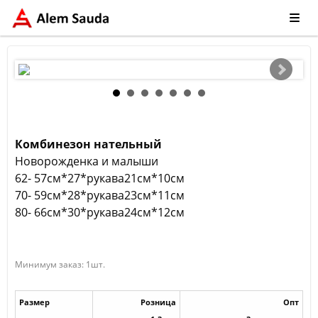
Комбинезон нательный
Новорожденка и малыши
62- 57см*27*рукава21см*10см
70- 59см*28*рукава23см*11см
80- 66см*30*рукава24см*12см
Минимум заказ: 1шт.
Размер
Розница
Опт