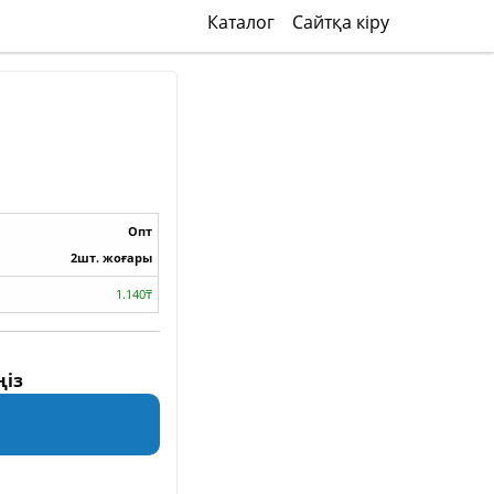
Каталог
Сайтқа кіру
Опт
2шт. жоғары
1.140₸
ңіз