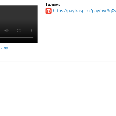
Төлем:
https://pay.kaspi.kz/pay/hvr3q0
 алу