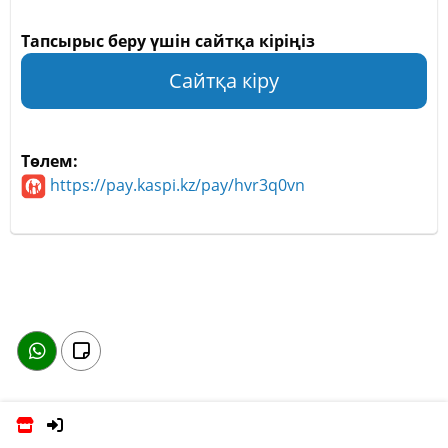
Тапсырыс беру үшін сайтқа кіріңіз
Сайтқа кіру
Төлем:
https://pay.kaspi.kz/pay/hvr3q0vn