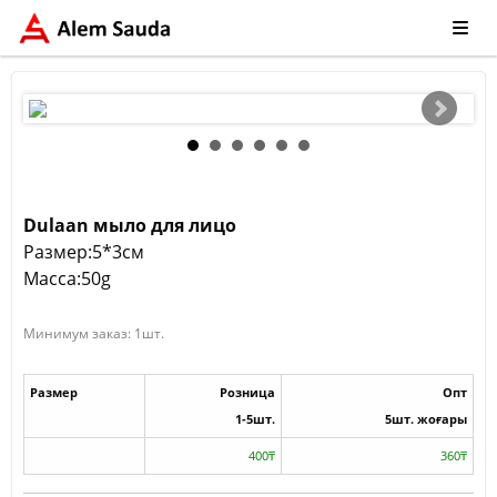
Dulaan мыло для лицо
Размер:5*3см
Масса:50g
Минимум заказ: 1шт.
Размер
Розница
Опт
1-5шт.
5шт. жоғары
400₸
360₸