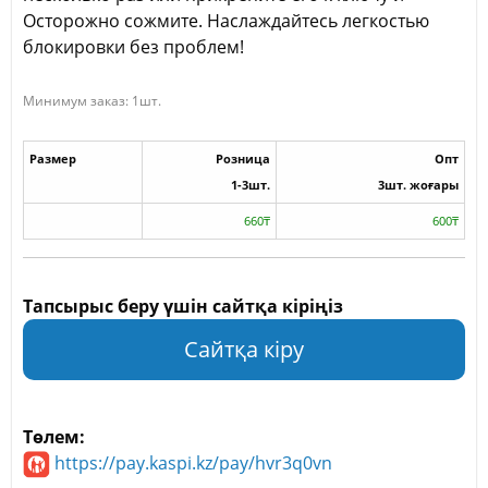
Осторожно сожмите. Наслаждайтесь легкостью
блокировки без проблем!
Минимум заказ: 1шт.
Размер
Розница
Опт
1-3шт.
3шт. жоғары
660₸
600₸
Тапсырыс беру үшін сайтқа кіріңіз
Сайтқа кіру
Төлем:
https://pay.kaspi.kz/pay/hvr3q0vn