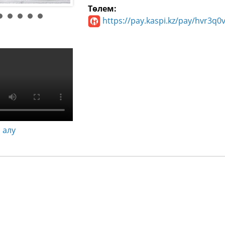
Төлем:
https://pay.kaspi.kz/pay/hvr3q0
 алу