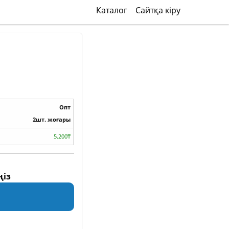
Каталог
Сайтқа кіру
Опт
2шт. жоғары
5.200₸
ңіз