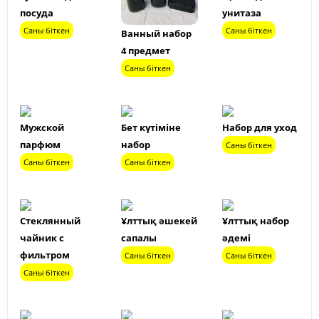
посуда
унитаза
Саны біткен
Саны біткен
Ванный набор
4 предмет
Саны біткен
Мужской
Бет күтіміне
Набор для уход
парфюм
набор
Саны біткен
Саны біткен
Саны біткен
Стеклянный
Ұлттық әшекей
Ұлттық набор
чайник с
сапалы
әдемі
фильтром
Саны біткен
Саны біткен
Саны біткен