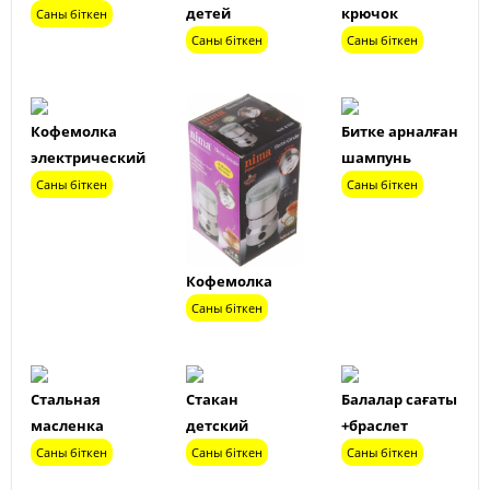
детей
крючок
Саны біткен
Саны біткен
Саны біткен
Кофемолка
Битке арналған
электрический
шампунь
Саны біткен
Саны біткен
Кофемолка
Саны біткен
Стальная
Стакан
Балалар сағаты
масленка
детский
+браслет
Саны біткен
Саны біткен
Саны біткен