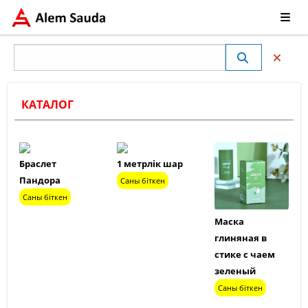
КАТАЛОГ
Браслет
1 метрлік шар
Пандора
Саны біткен
Саны біткен
Маска
глиняная в
стике с чаем
зеленый
Саны біткен