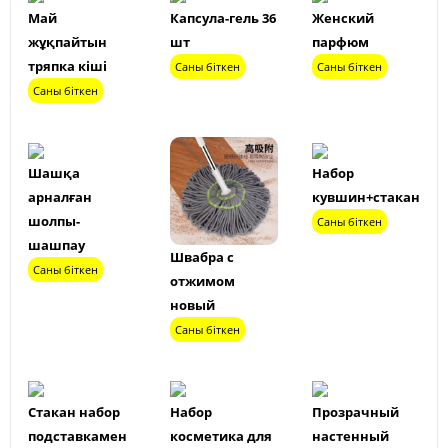
Май
Капсула-гель 36
Женский
жұқпайтын
шт
парфюм
тряпка кіші
Саны біткен
Саны біткен
Саны біткен
Шашқа
Набор
арналған
кувшин+стакан
шолпы-
Саны біткен
шашпау
Швабра с
Саны біткен
отжимом
новый
Саны біткен
Стакан набор
Набор
Прозрачный
подставкамен
косметика для
настенный