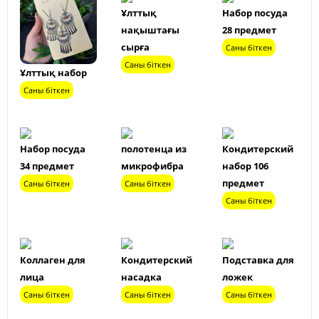
Ұлттық
Набор посуда
нақыштағы
28 предмет
сырға
Саны біткен
Саны біткен
Ұлттық набор
Саны біткен
Набор посуда
полотенца из
Кондитерский
34 предмет
микрофибра
набор 106
предмет
Саны біткен
Саны біткен
Саны біткен
Коллаген для
Кондитерский
Подставка для
лица
насадка
ложек
Саны біткен
Саны біткен
Саны біткен