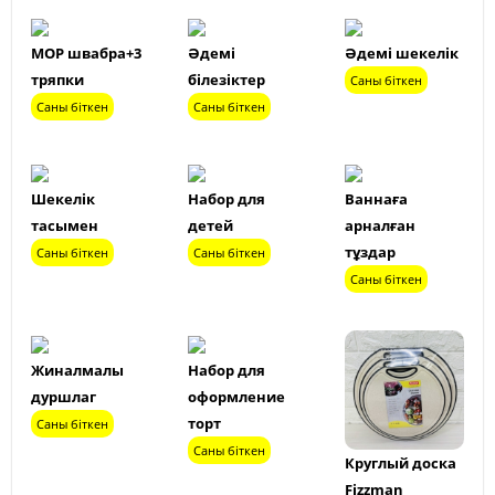
МОР швабра+3
Әдемі
Әдемі шекелік
тряпки
білезіктер
Саны біткен
Саны біткен
Саны біткен
Шекелік
Набор для
Ваннаға
тасымен
детей
арналған
тұздар
Саны біткен
Саны біткен
Саны біткен
Жиналмалы
Набор для
дуршлаг
оформление
торт
Саны біткен
Саны біткен
Круглый доска
Fizzman