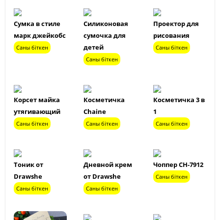
Сумка в стиле
Силиконовая
Проектор для
марк джейкобс
сумочка для
рисования
детей
Саны біткен
Саны біткен
Саны біткен
Корсет майка
Косметичка
Косметичка 3 в
утягивающий
Chaine
1
Саны біткен
Саны біткен
Саны біткен
Тоник от
Дневной крем
Чоппер СН-7912
Drawshe
от Drawshe
Саны біткен
Саны біткен
Саны біткен