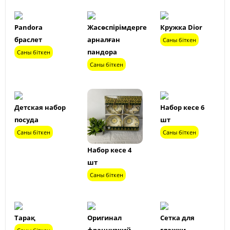
Pandora
Жасөспірімдерге
Кружка Dior
браслет
арналған
Саны біткен
пандора
Саны біткен
Саны біткен
Детская набор
Набор кесе 6
посуда
шт
Саны біткен
Саны біткен
Набор кесе 4
шт
Саны біткен
Тарақ
Оригинал
Сетка для
французкий
глажки