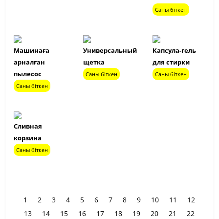
Саны біткен
Машинаға
Универсальный
Капсула-гель
арналған
щетка
для стирки
пылесос
Саны біткен
Саны біткен
Саны біткен
Сливная
корзина
Саны біткен
1
2
3
4
5
6
7
8
9
10
11
12
13
14
15
16
17
18
19
20
21
22