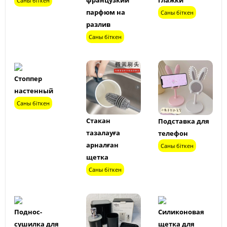
Саны біткен
парфюм на
Саны біткен
разлив
Саны біткен
Стоппер
настенный
Саны біткен
Стакан
Подставка для
тазалауға
телефон
арналған
Саны біткен
щетка
Саны біткен
Поднос-
Силиконовая
сушилка для
щетка для